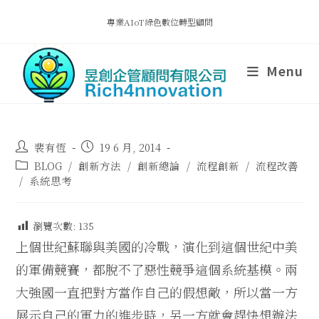
專業AIoT綠色數位轉型顧問
Menu
裴有恆
19 6 月, 2014
BLOG
/
創新方法
/
創新總論
/
流程創新
/
流程改善
/
系統思考
瀏覽次數:
135
上個世紀蘇聯與美國的冷戰，演化到這個世紀中美
的軍備競賽，都脫不了惡性競爭這個系統基模。兩
大強國一直把對方當作自己的假想敵，所以當一方
展示自己的軍力的進步時，另一方就會趕快想辦法