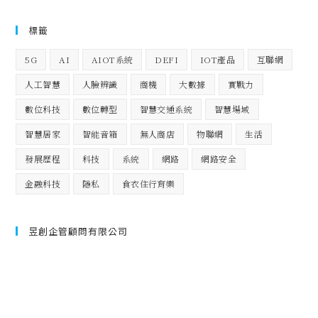
標籤
5G
AI
AIOT系統
DEFI
IOT產品
互聯網
人工智慧
人臉辨識
商機
大數據
實戰力
數位科技
數位轉型
智慧交通系統
智慧場域
智慧居家
智能音箱
無人商店
物聯網
生活
發展歷程
科技
系統
網路
網路安全
金融科技
隱私
食衣住行育樂
昱創企管顧問有限公司