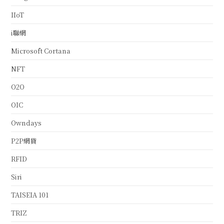
IIoT
i聯網
Microsoft Cortana
NFT
O2O
OIC
Owndays
P2P網貸
RFID
Siri
TAISEIA 101
TRIZ