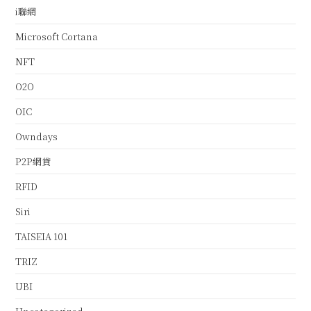
i聯網
Microsoft Cortana
NFT
O2O
OIC
Owndays
P2P網貸
RFID
Siri
TAISEIA 101
TRIZ
UBI