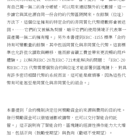
有自己獨一無二的身分帳號，可以用來連結額外的元數據，這一
步讓它與其他源自同一份合約的代幣區隔開來。在餘額（位址）
方法下，這個位址擁有的特定合約的非同質化代幣總數將會被送
回。……它們的又被稱為契據，暗示它們的使用情境正代表單一
資產獨一無二的擁有權。」另外本書提到ERC -1155 標準「合約
持有可變數量的餘額，其中包括同質化與非同質化代幣。這套標
準也允許批次讀取與轉移，進而節省礦工費並帶來更流暢的用戶
體驗。」以解決ERC-20及ERC-721未能解決的問題：「ERC-20
和ERC-721 代幣需要個別合約與位址才能部署到區塊鏈上，對具
有許多密切相關代幣的系統而言，這可能是麻煩事，因為這些代
幣有可能甚至是同質化與非同質化的組合。」
本書提到「合約機制決定任何獎勵資金的來源與費用的目的地。
發行獎勵資金可以借道通膨或鑄幣，也可以交付智能合約託
管。」這正說明有了智能合約，區塊鏈的經濟性操作能力大大增
加，包括正向（鼓勵受期望）與負向（勸退不受期望）。