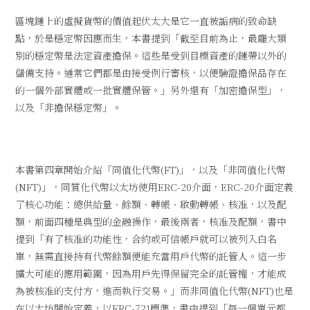
區塊鏈上的虛擬貨幣的價值起伏太大是它一直被詬病的致命缺
點，於是穩定幣因應而生，本書提到「截至目前為止，最龐大類
別的穩定幣是法定資產擔保。這些是受到目標資產的鏈帶以外的
儲備支持。通常它們都是由接受例行審核，以便驗證擔保品存在
的一個外部實體或一批實體保管。」另外還有「加密擔保型」，
以及「非擔保穩定幣」。
本書第四章開始介紹「同值化代幣(FT)」，以及「非同值化代幣
(NFT)」，同質化代幣以太坊使用ERC-20介面，ERC-20介面定義
了核心功能：總供給量、餘額、轉帳、啟動轉帳、核准，以及配
額，前面四種是典型的金融操作，最後兩者，核准及配額，書中
提到「有了核准的功能性，合約或可信帳戶就可以被列入白名
單，無需直接持有代幣餘額便能充當用戶代幣的託管人。這一步
擴大可能的應用範圍，因為用戶先得保留完全的託管權，才能成
為被核准的支付方，進而執行交易。」而非同值化代幣(NFT)也是
在以太坊開始定義，以ERC-721標準，書中提到「每一個單元都