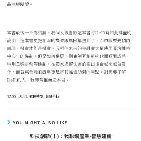
品味與閱讀。
本書最後一章為結論。我個人很喜歡這本書將DeFi有如此詳盡的
說明，這本書更把相關的機會跟風險都提到了，而風險要先預防
處理，機會才能是機會。我相信未來的金融會大量使用區塊鏈去
中心化的機制，但是如何進展，則會隨著創新迭代而逐漸成熟，
特別是穩定幣等機制，在國家虛擬法幣的推出後會越來越普及
化，而普惠金融的趨勢更是將其推波助瀾的重點。對想要了解
DeFi的人，我非常推薦這本書。
TAGS
:
DEFI
,
數位轉型
,
金融科技
YOU MIGHT ALSO LIKE
科技創新(十)：物聯網產業-智慧建築