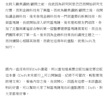
在跨入職業講師/顧問之前，我就因為研究阿里巴巴而開始研究支
付寶，而對金融科技有了興趣。而成為職業講師/顧問之後，我開
始講金融科技，後來發現金融科技有一門很重要的新興技術，叫
做區塊鏈，我就開始深入研究區塊鏈，後來還和朋友們組隊，參
加了北醫與衛福部合辦的第一屆醫療健康區塊鏈黑客松，而且我
們團隊拿到了第一名。後來因為金融科技是我的講授主題之一，
而持續關心相關其發展，而最近這兩年的重點，就是DeFi及
NFT。
國內一直沒有好的DeFi書籍，所以當知道高寶出版社確定要出版
這本書《DeFi未來銀行
：
可公開驗證、紀錄不可竄改，輕鬆實現
跨境交易》，看過內容之後，我很開心，因爲有這麼一本詳盡說
明的好書，可以幫助大家了解區塊鏈現在的重點應用：DeFi，對
大家都是好事。