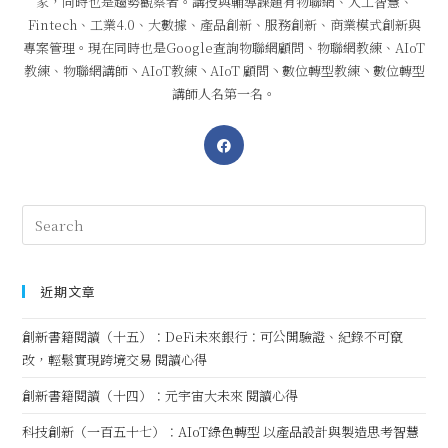
家，同時也是趨勢觀察者。講授與輔導課題有物聯網、人工智慧、
Fintech、工業4.0、大數據、產品創新、服務創新、商業模式創新與
專案管理。現在同時也是Google查詢物聯網顧問、物聯網教練、AIoT
教練、物聯網講師丶AIoT教練丶AIoT 顧問丶數位轉型教練丶數位轉型
講師人名第一名。
近期文章
創新書籍閱讀（十五）：DeFi未來銀行：可公開驗證、紀錄不可竄
改，輕鬆實現跨境交易 閱讀心得
創新書籍閱讀（十四）：元宇宙大未來 閱讀心得
科技創新（一百五十七）：AIoT綠色轉型 以產品設計與製造思考智慧