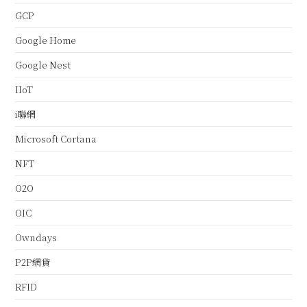
GCP
Google Home
Google Nest
IIoT
i聯網
Microsoft Cortana
NFT
O2O
OIC
Owndays
P2P網貸
RFID