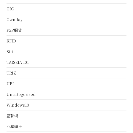
OIC
Owndays
P2P網貸
RFID
Siri
TAISEIA 101
TRIZ
UBI
Uncategorized
Windows10
互聯網
互聯網＋