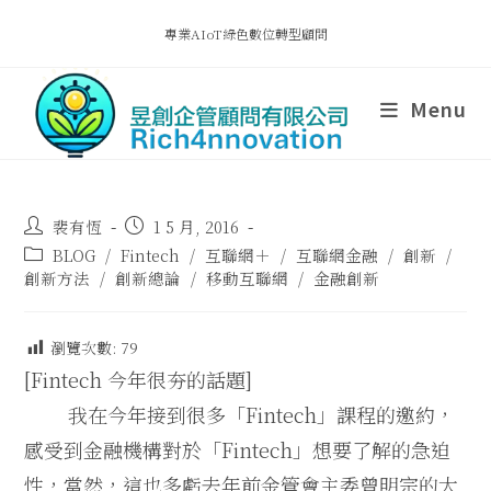
專業AIoT綠色數位轉型顧問
Menu
裴有恆
1 5 月, 2016
BLOG
/
Fintech
/
互聯網＋
/
互聯網金融
/
創新
/
創新方法
/
創新總論
/
移動互聯網
/
金融創新
瀏覽次數:
79
[Fintech 今年很夯的話題]
我在今年接到很多「Fintech」課程的邀約，
感受到金融機構對於「Fintech」想要了解的急迫
性，當然，這也多虧去年前金管會主委曾明宗的大