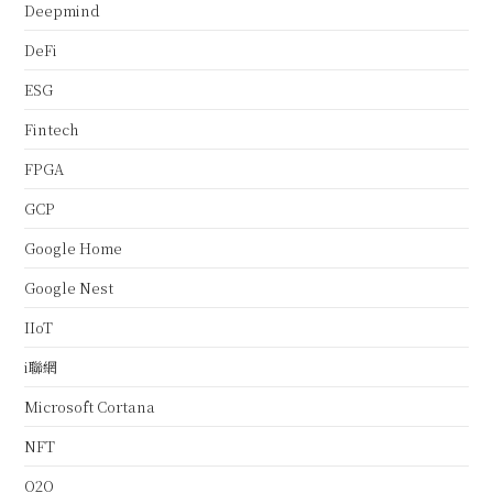
Deepmind
DeFi
ESG
Fintech
FPGA
GCP
Google Home
Google Nest
IIoT
i聯網
Microsoft Cortana
NFT
O2O