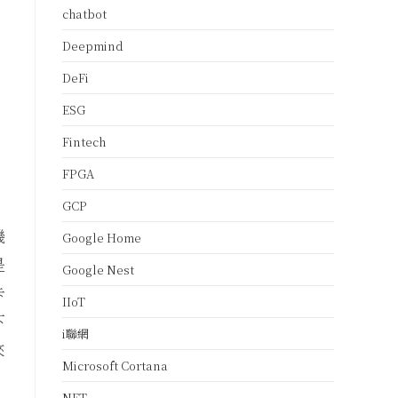
chatbot
Deepmind
DeFi
ESG
Fintech
FPGA
GCP
機
Google Home
是
Google Nest
卡
IIoT
下
i聯網
來
Microsoft Cortana
NFT