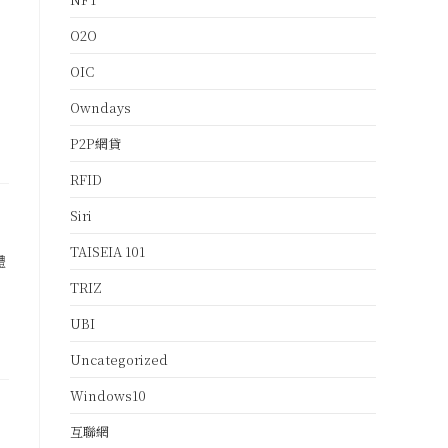
O2O
OIC
Owndays
P2P網貸
RFID
Siri
TAISEIA 101
體
、
TRIZ
UBI
Uncategorized
Windows10
互聯網