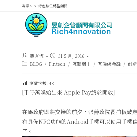
專業AIoT綠色數位轉型顧問
裴有恆
31 5 月, 2016
BLOG
/
Fintech
/
互聯網＋
/
互聯網金融
/
創新
瀏覽次數:
48
[千呼萬喚始出來 Apple Pay終於開放]
在馬政府即將交接的前夕，張善政院長拍板敲定，
有具備NFC功能的Android手機可以使用手機
了。