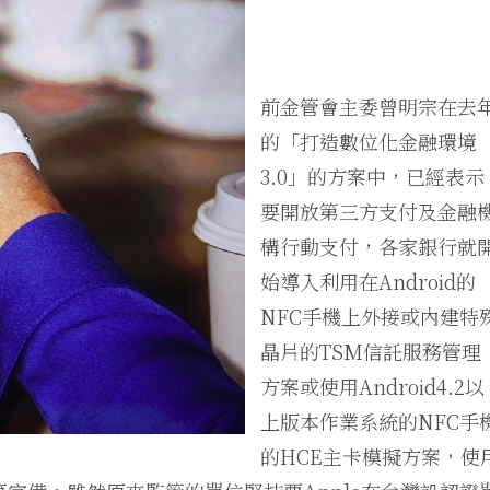
前金管會主委曾明宗在去
的「打造數位化金融環境
3.0」的方案中，已經表示
要開放第三方支付及金融
構行動支付，各家銀行就
始導入利用在Android的
NFC手機上外接或內建特
晶片的TSM信託服務管理
方案或使用Android4.2以
上版本作業系統的NFC手
的HCE主卡模擬方案，使