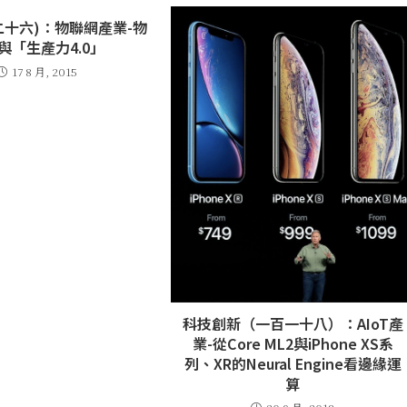
二十六)：物聯網產業-物
與「生產力4.0」
17 8 月, 2015
科技創新（一百一十八）：AIoT產
業-從Core ML2與iPhone XS系
列、XR的Neural Engine看邊緣運
算