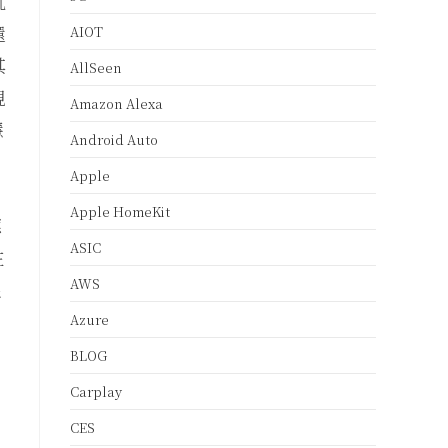
就
還
AIOT
其
AllSeen
現
Amazon Alexa
慧
Android Auto
Apple
Apple HomeKit
應
ASIC
在
AWS
很
Azure
BLOG
Carplay
CES